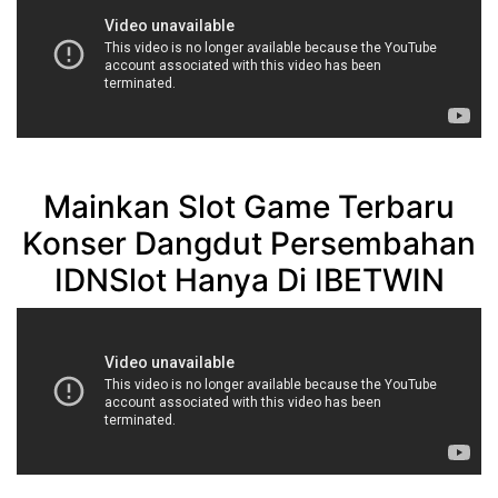
Mainkan Slot Game Terbaru
Konser Dangdut Persembahan
IDNSlot Hanya Di IBETWIN