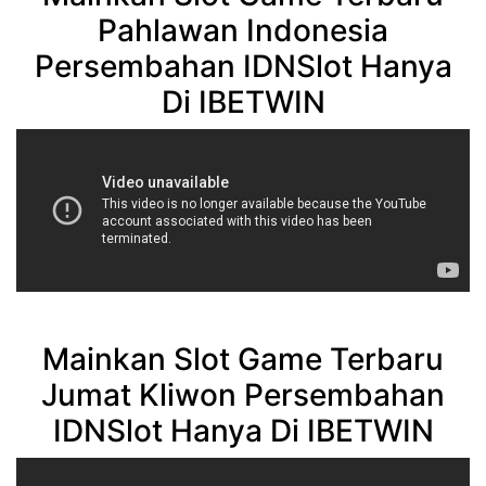
Pahlawan Indonesia
Persembahan IDNSlot Hanya
Di IBETWIN
Mainkan Slot Game Terbaru
Jumat Kliwon Persembahan
IDNSlot Hanya Di IBETWIN