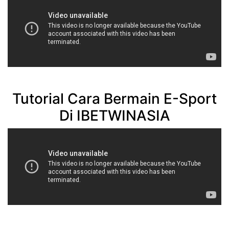
Tutorial Cara Bermain E-Sport
Di IBETWINASIA