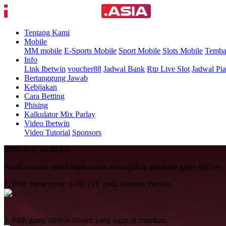
Tentang Kami
Mobile
MM mobile
E-Sports Mobile
Sport Mobile
Slots Mobile
Temba
Info
Link Ibetwin
voucher88
Jadwal Bank
Rtp Live Slot
Jadwal Pia
Bertanggung Jawab
Kebijakan
Cara Betting
Phising
Kalkulator Mix Parlay
Video Ibetwin
Video Tutorial
Sponsors
IDNLIVE MOBILE
Pastikan anda sudah login untuk melanjutkan panduan game idnlive
1. Pilih menu game IDNLIVE pada beranda ibetwin.
2. Pilih game Idnlive favorit yang ingin di mainkan.